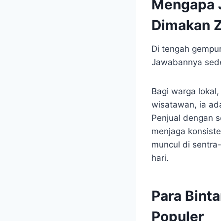
Mengapa J
Dimakan 
Di tengah gempu
Jawabannya sed
Bagi warga lokal,
wisatawan, ia ad
Penjual dengan s
menjaga konsisten
muncul di sentra-
hari.
Para Bint
Populer