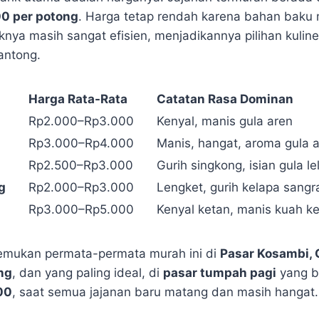
0 per potong
. Harga tetap rendah karena bahan baku
nya masih sangat efisien, menjadikannya pilihan kuline
antong.
Harga Rata-Rata
Catatan Rasa Dominan
Rp2.000–Rp3.000
Kenyal, manis gula aren
Rp3.000–Rp4.000
Manis, hangat, aroma gula 
Rp2.500–Rp3.000
Gurih singkong, isian gula le
g
Rp2.000–Rp3.000
Lengket, gurih kelapa sangr
Rp3.000–Rp5.000
Kenyal ketan, manis kuah ke
mukan permata-permata murah ini di
Pasar Kosambi, C
ng
, dan yang paling ideal, di
pasar tumpah pagi
yang be
00
, saat semua jajanan baru matang dan masih hangat.