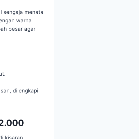
al sengaja menata
engan warna
pah besar agar
ut.
san, dilengkapi
p2.000
i kisaran