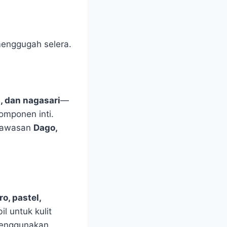
enggugah selera.
t, dan nagasari
—
omponen inti.
 kawasan
Dago,
o, pastel,
l untuk kulit
menggunakan