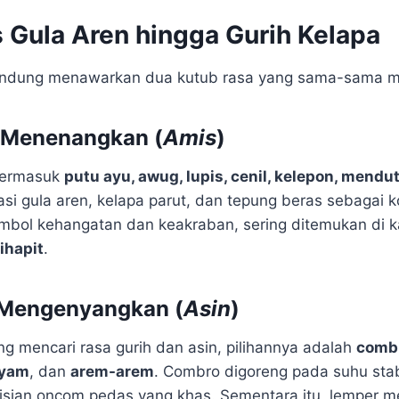
s Gula Aren hingga Gurih Kelapa
andung menawarkan dua kutub rasa yang sama-sama m
 Menenangkan (
Amis
)
termasuk
putu ayu, awug, lupis, cenil, kelepon, mendu
i gula aren, kelapa parut, dan tepung beras sebagai k
imbol kehangatan dan keakraban, sering ditemukan di
ihapit
.
 Mengenyangkan (
Asin
)
g mencari rasa gurih dan asin, pilihannya adalah
combr
ayam
, dan
arem-arem
. Combro digoreng pada suhu stabi
isian oncom pedas yang khas. Sementara itu, lemper 