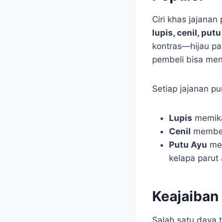
Ciri khas jajana
lupis, cenil, put
kontras—hijau pa
pembeli bisa meni
Setiap jajanan pu
Lupis
memika
Cenil
memberi
Putu Ayu
men
kelapa parut
Keajaiban
Salah satu daya 