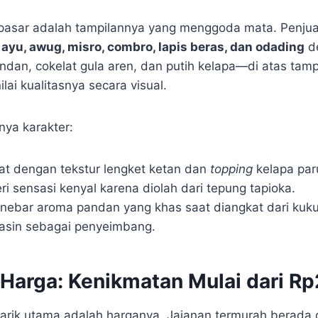
n pasar adalah tampilannya yang menggoda mata. Penju
u ayu, awug, misro, combro, lapis beras, dan odading
d
ndan, cokelat gula aren, dan putih kelapa—di atas tam
lai kualitasnya secara visual.
nya karakter:
t dengan tekstur lengket ketan dan
topping
kelapa par
 sensasi kenyal karena diolah dari tepung tapioka.
ebar aroma pandan yang khas saat diangkat dari kuku
 asin sebagai penyeimbang.
 Harga: Kenikmatan Mulai dari R
tarik utama adalah harganya. Jajanan termurah berada d