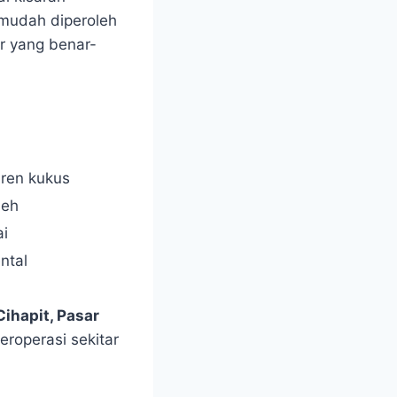
 mudah diperoleh
r yang benar-
aren kukus
leh
ai
ntal
ihapit, Pasar
roperasi sekitar