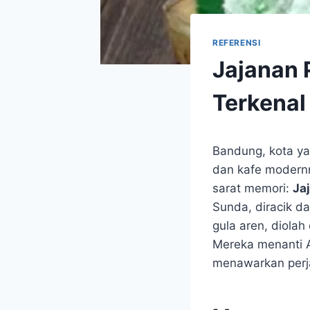
REFERENSI
Jajanan 
Terkenal
Bandung, kota ya
dan kafe modernny
sarat memori:
Ja
Sunda, diracik da
gula aren, diolah
Mereka menanti An
menawarkan perja