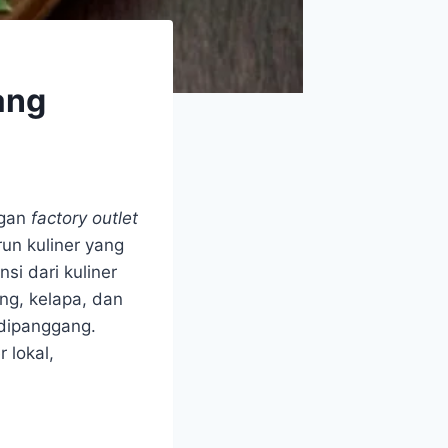
ang
ngan
factory outlet
run kuliner yang
si dari kuliner
ng, kelapa, dan
 dipanggang.
 lokal,