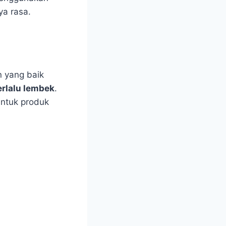
a rasa.
n yang baik
erlalu lembek
.
untuk produk