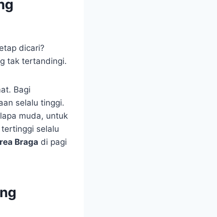
ng
tap dicari?
 tak tertandingi.
at. Bagi
an selalu tinggi.
elapa muda, untuk
ertinggi selalu
area Braga
di pagi
ing